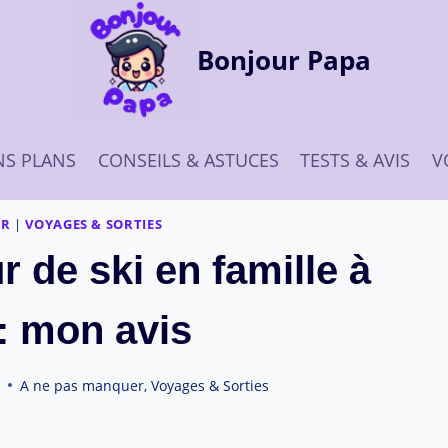
Bonjour Papa
S PLANS
CONSEILS & ASTUCES
TESTS & AVIS
V
ER
|
VOYAGES & SORTIES
r de ski en famille à
: mon avis
5
A ne pas manquer
,
Voyages & Sorties