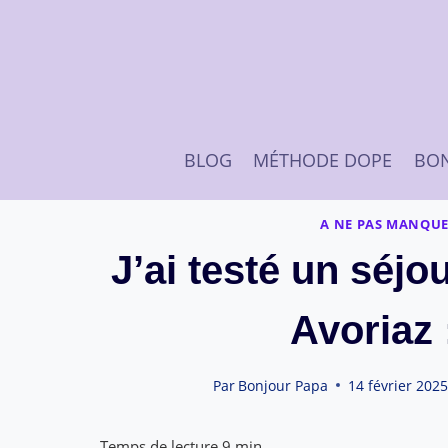
Aller
au
contenu
BLOG
MÉTHODE DOPE
BON
A NE PAS MANQU
J’ai testé un séjou
Avoriaz 
Par
Bonjour Papa
14 février 202