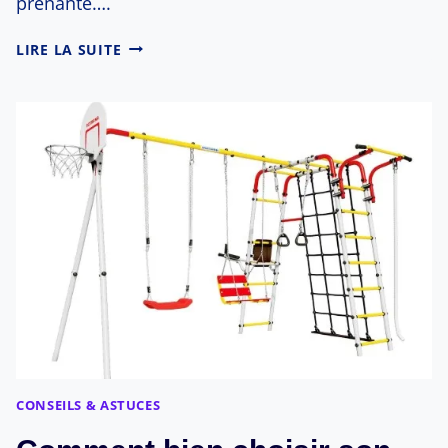
prenante….
COMMENT
LIRE LA SUITE
FAIRE
DU
SPORT
QUAND
ON
EST
UN
PARENT
DÉBORDÉ
?
CONSEILS & ASTUCES