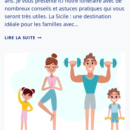
ans. Je vous présente ici notre itinéraire avec de
nombreux conseils et astuces pratiques qui vous
seront très utiles. La Sicile : une destination
idéale pour les familles avec…
VOYAGER
LIRE LA SUITE
EN
SICILE
AVEC
DES
ENFANTS
:
CONSEILS
ET
ASTUCES
UTILES