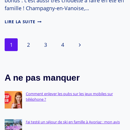
bonus : c’est aussi très chouette à faire en été en
famille ! Champagny-en-Vanoise,…
J’AI
LIRE LA SUITE
TESTÉ
LE
SKI
Navigation
Page
1
2
3
4
EN
FAMILLE
suivante
de
À
CHAMPAGNY-
page
EN-
VANOISE
A ne pas manquer
Comment enlever les pubs sur les jeux mobiles sur
téléphone ?
J’ai testé un séjour de ski en famille à Avoriaz : mon avis